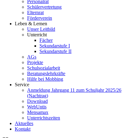
Personalrat
Schülervertretung
Elternrat
Förderverein
Leben & Lernen
Unser Leitbild
Unterricht
Fächer
Sekundarstufe I
Sekundarstufe II
AGs
Projekte
Schulsozialarbeit
Beratungslehrkräfte
Hilfe bei Mobbing
Service
Anmeldung Jahrgang 11 zum Schuljahr 2025/26
(Nachtrag)
Download
WebUntis
Mensamax
Unterrichtszeiten
Aktuelles
Kontakt