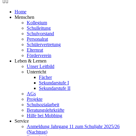
Home
Menschen
Kollegium
Schulleitung
Schulvorstand
Personalrat
Schülervertretung
Elternrat
Förderverein
Leben & Lernen
Unser Leitbild
Unterricht
Fächer
Sekundarstufe I
Sekundarstufe II
AGs
Projekte
Schulsozialarbeit
Beratungslehrkräfte
Hilfe bei Mobbing
Service
Anmeldung Jahrgang 11 zum Schuljahr 2025/26
(Nachtrag)