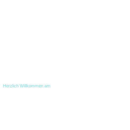
Herzlich Willkommen am
Phoenix Gymnasium
Wolfsburg-Vorsfelde