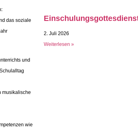
n:
Einschulungsgottesdiens
nd das soziale
jahr
2. Juli 2026
Weiterlesen »
nterrichts und
Schulalltag
n musikalische
Kompetenzen wie