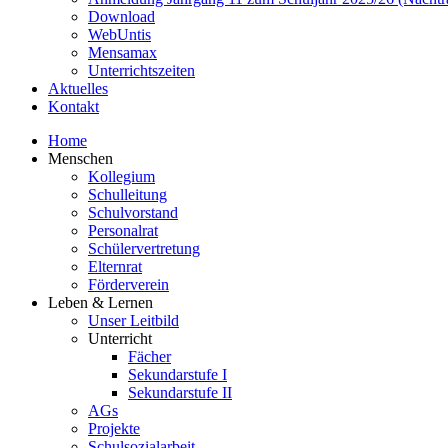
Download
WebUntis
Mensamax
Unterrichtszeiten
Aktuelles
Kontakt
Home
Menschen
Kollegium
Schulleitung
Schulvorstand
Personalrat
Schülervertretung
Elternrat
Förderverein
Leben & Lernen
Unser Leitbild
Unterricht
Fächer
Sekundarstufe I
Sekundarstufe II
AGs
Projekte
Schulsozialarbeit