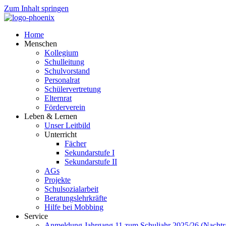
Zum Inhalt springen
Home
Menschen
Kollegium
Schulleitung
Schulvorstand
Personalrat
Schülervertretung
Elternrat
Förderverein
Leben & Lernen
Unser Leitbild
Unterricht
Fächer
Sekundarstufe I
Sekundarstufe II
AGs
Projekte
Schulsozialarbeit
Beratungslehrkräfte
Hilfe bei Mobbing
Service
Anmeldung Jahrgang 11 zum Schuljahr 2025/26 (Nachtr